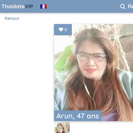
R
Retour
0
Arun, 47 ans