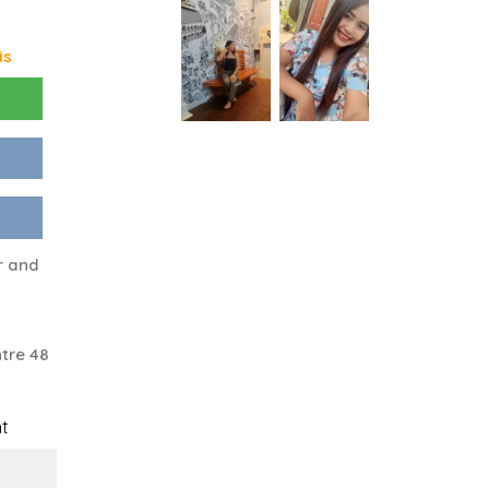
is
r and
tre 48
t