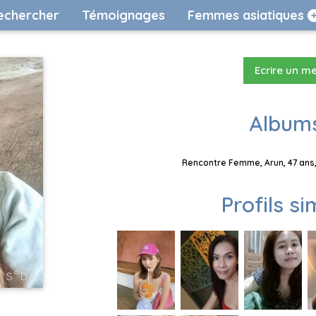
echercher
Témoignages
Femmes asiatiques
Ecrire un m
Albums
Rencontre Femme, Arun, 47 ans,
Profils si