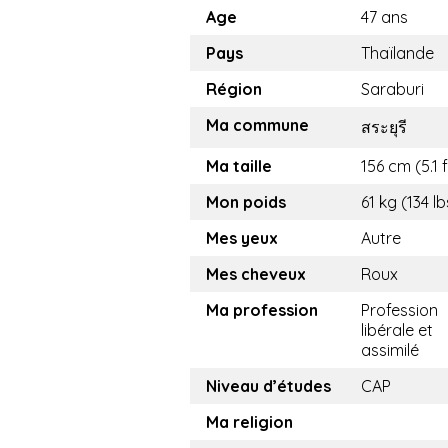
Age
47 ans
Pays
Thaïlande
Région
Saraburi
Ma commune
สระยุรี
Ma taille
156 cm (5.1 f
Mon poids
61 kg (134 lb
Mes yeux
Autre
Mes cheveux
Roux
Ma profession
Profession
libérale et
assimilé
Niveau d’études
CAP
Ma religion