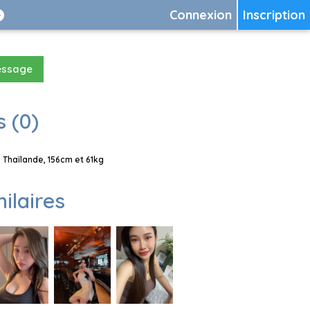
Connexion
Inscription
essage
 (0)
 Thaïlande, 156cm et 61kg
milaires