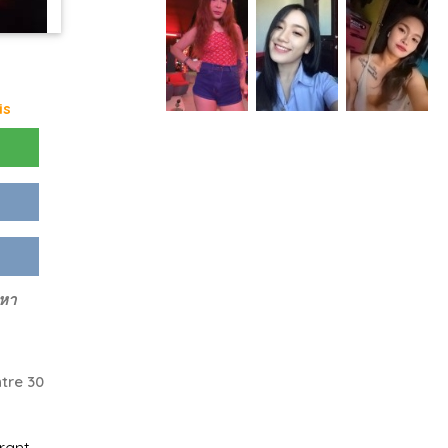
is
ดหา
tre 30
rant