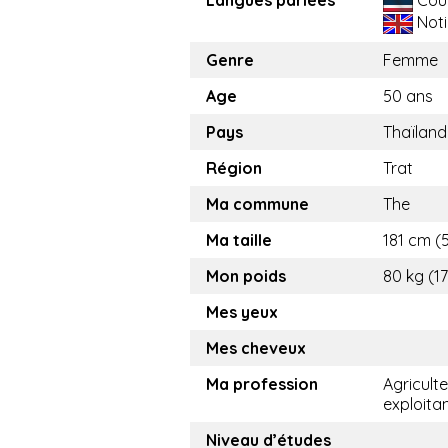
Noti
Genre
Femme
Age
50 ans
Pays
Thaïland
Région
Trat
Ma commune
The
Ma taille
181 cm (5
Mon poids
80 kg (17
Mes yeux
Mes cheveux
Ma profession
Agricult
exploita
Niveau d’études