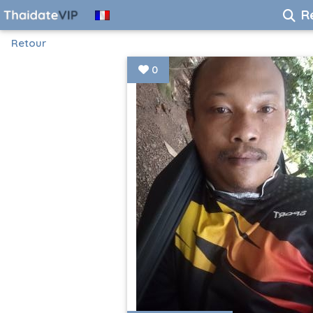
R
Retour
0