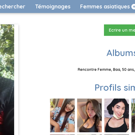
echercher
Témoignages
Femmes asiatiques
Ecrire un m
Albums
Rencontre Femme, Baa, 50 ans, 
Profils si