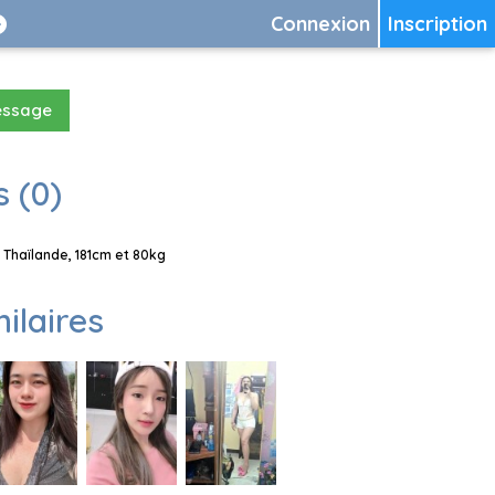
Connexion
Inscription
essage
 (0)
Thaïlande, 181cm et 80kg
milaires