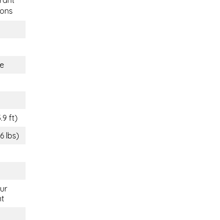
ons
e
.9 ft)
6 lbs)
eur
nt