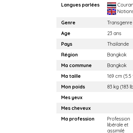
Langues parlées
Couran
Notion
Genre
Transgenre
Age
23 ans
Pays
Thaïlande
Région
Bangkok
Ma commune
Bangkok
Ma taille
169 cm (5.5 
Mon poids
83 kg (183 l
Mes yeux
Mes cheveux
Ma profession
Profession
libérale et
assimilé