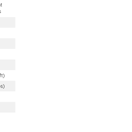
t
s
ft)
bs)