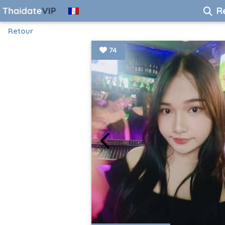
R
Retour
74