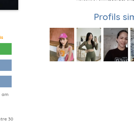
Profils si
is
I am
tre 30