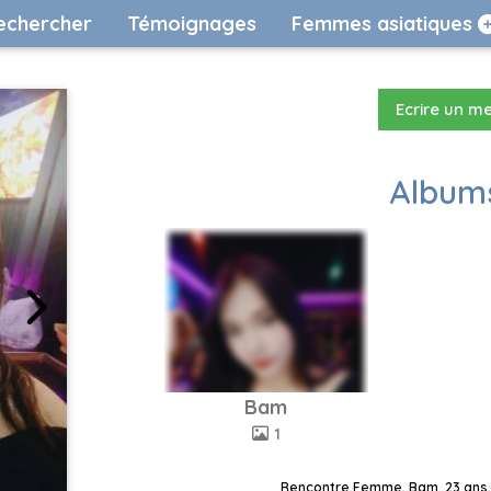
echercher
Témoignages
Femmes asiatiques
Ecrire un m
Albums
Bam
1
Rencontre Femme, Bam, 23 ans, 