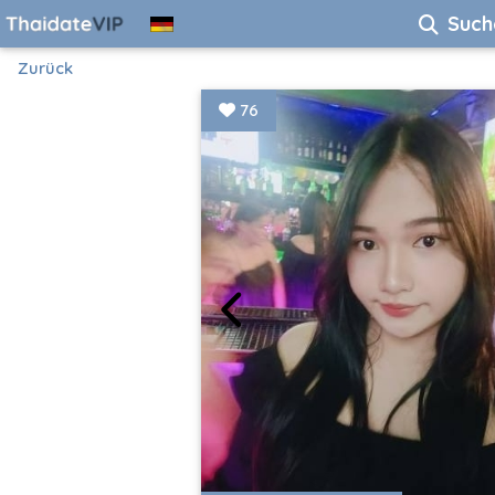
Such
Zurück
76