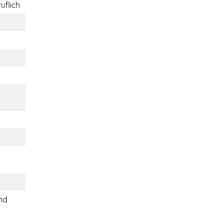
uflich
ind