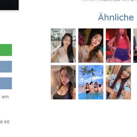
Ähnliche 
I am
d 60