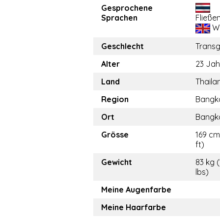
Gesprochene
Sprachen
Fließe
We
Geschlecht
Trans
Alter
23 Jah
Land
Thaila
Region
Bangk
Ort
Bangk
Grösse
169 cm
ft)
Gewicht
83 kg 
lbs)
Meine Augenfarbe
Meine Haarfarbe