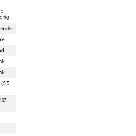
nd
nig
gender
re
nd
ok
ok
 (5.5
(183