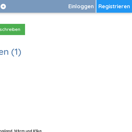
Einloggen
Registrieren
 schreiben
en (1)
Thailand, 169cm und 83kg