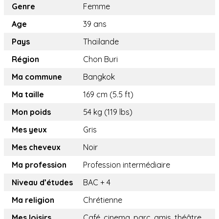
Genre
Femme
Age
39 ans
Pays
Thaïlande
Région
Chon Buri
Ma commune
Bangkok
Ma taille
169 cm (5.5 ft)
Mon poids
54 kg (119 lbs)
Mes yeux
Gris
Mes cheveux
Noir
Ma profession
Profession intermédiaire
Niveau d’études
BAC + 4
Ma religion
Chrétienne
Mes loisirs
Café, cinema, parc, amis, théâtre,