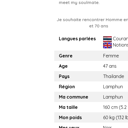
meet my soulmate.
Je souhaite rencontrer Homme en
et 70 ans
Langues parlées
Couran
Notion
Genre
Femme
Age
47 ans
Pays
Thaïlande
Région
Lamphun
Ma commune
Lamphun
Ma taille
160 cm (5.2 
Mon poids
60 kg (132 l
Mes yeux
Noir