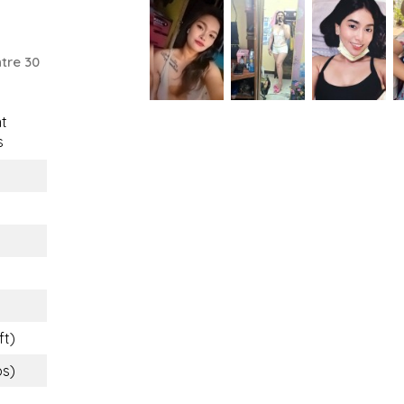
tre 30
t
s
ft)
bs)