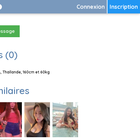
Connexion
Inscription
essage
 (0)
 Thaïlande, 160cm et 60kg
milaires