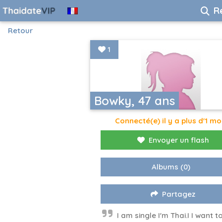
R
Retour
1
Bowky, 47 ans
Connecté(e) il y a plus d'1 mo
Envoyer un flash
Albums
(0)
Partagez
I am single I'm Thai.I I want t