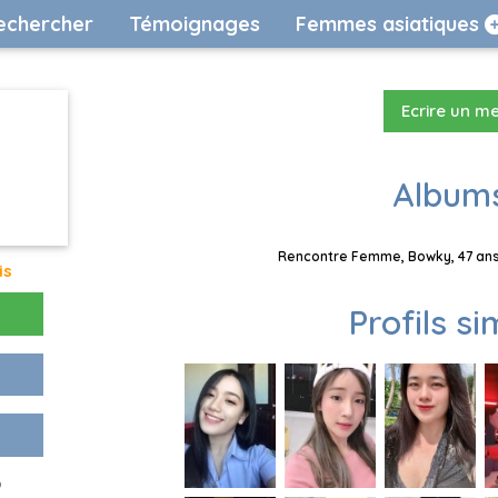
echercher
Témoignages
Femmes asiatiques
Ecrire un m
Albums
Rencontre Femme, Bowky, 47 ans,
is
Profils si
o