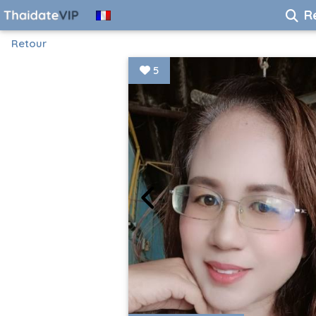
R
Retour
5