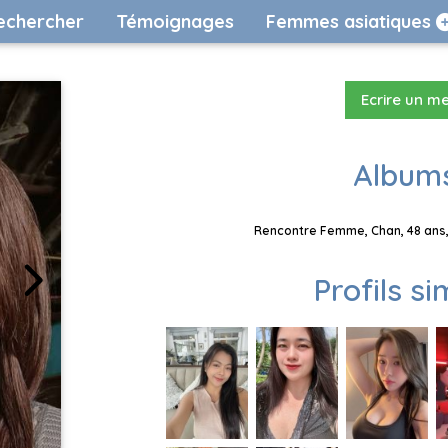
echercher
Témoignages
Femmes asiatiques
Ecrire un m
Albums
Rencontre Femme, Chan, 48 ans,
Profils si