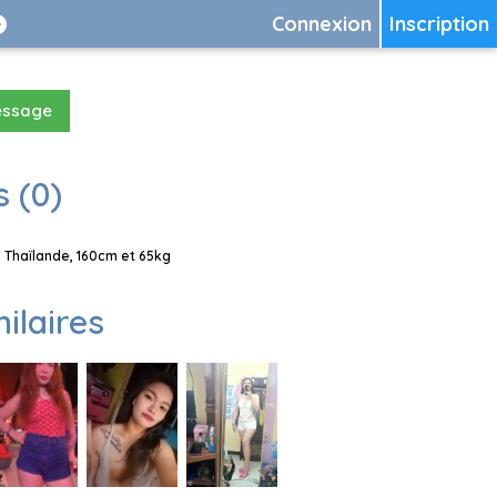
Connexion
Inscription
essage
 (0)
 Thaïlande, 160cm et 65kg
milaires