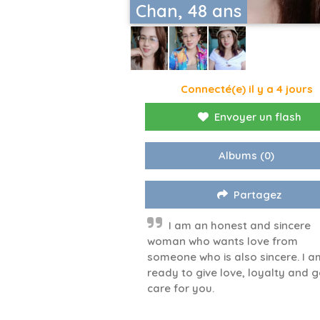
Chan, 48 ans
Connecté(e) il y a 4 jours
Envoyer un flash
Albums
(0)
Partagez
I am an honest and sincere
woman who wants love from
someone who is also sincere. I a
ready to give love, loyalty and 
care for you.