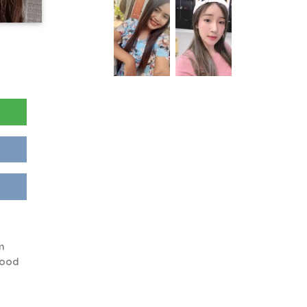
m
good