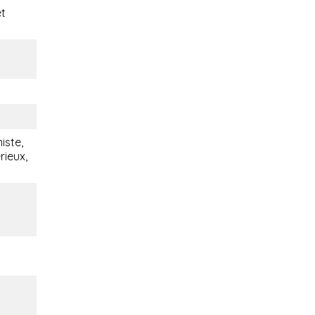
t
iste,
rieux,