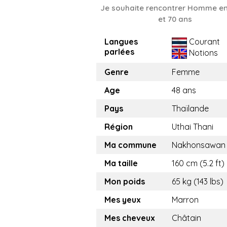
Je souhaite rencontrer Homme en
et 70 ans
Langues
Courant
parlées
Notions
Genre
Femme
Age
48 ans
Pays
Thaïlande
Région
Uthai Thani
Ma commune
Nakhonsawan
Ma taille
160 cm (5.2 ft)
Mon poids
65 kg (143 lbs)
Mes yeux
Marron
Mes cheveux
Châtain