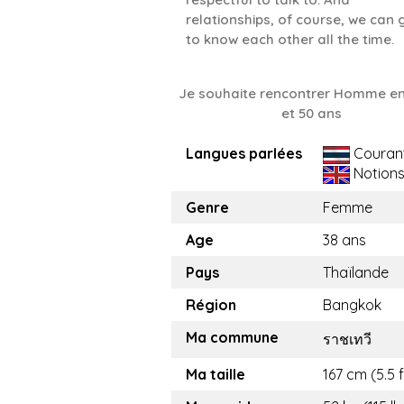
relationships, of course, we can 
to know each other all the time.
Je souhaite rencontrer Homme en
et 50 ans
Langues parlées
Couran
Notion
Genre
Femme
Age
38 ans
Pays
Thaïlande
Région
Bangkok
Ma commune
ราชเทวี
Ma taille
167 cm (5.5 f