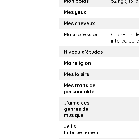
Mon poids
52 kg (115 lb
Mes yeux
Mes cheveux
Ma profession
Cadre, prof
intellectuelle
Niveau d’études
Ma religion
Mes loisirs
Mes traits de
personnalité
J’aime ces
genres de
musique
Je lis
habituellement