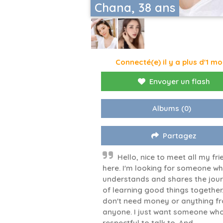
Chana, 38 ans
Connecté(e) il y a plus d'1 mo
Envoyer un flash
Albums
(0)
Partagez
Hello, nice to meet all my fr
here. I'm looking for someone w
understands and shares the jou
of learning good things together.
don't need money or anything f
anyone. I just want someone who
respectful to talk to. And