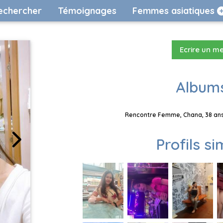
echercher
Témoignages
Femmes asiatiques
Ecrire un m
Albums
Rencontre Femme, Chana, 38 ans,
Profils si