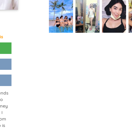
is
iends
ho
rney
 I
rom
 is