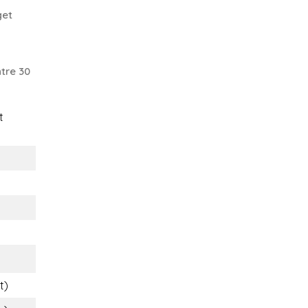
get
tre 30
t
s
t)