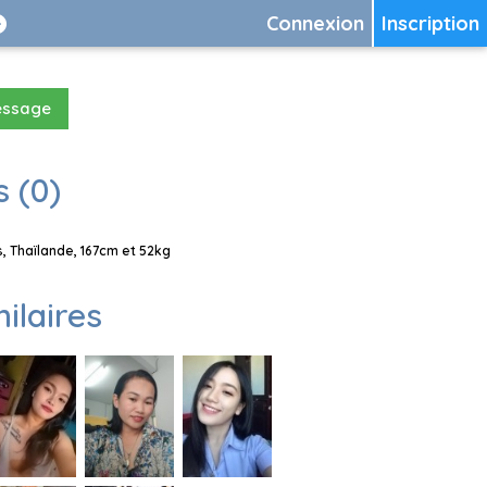
Connexion
Inscription
essage
 (0)
 Thaïlande, 167cm et 52kg
milaires