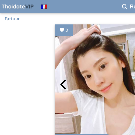
R
Retour
0