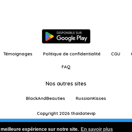
Témoignages
Politique de confidentialité
CGU
FAQ
Nos autres sites
BlackAndBeauties
RussianKisses
Copyright 2026 thaidatevip
ur avec fonctionnalités restreintes
Je m'inscris GR
 meilleure expérience sur notre site.
En savoir plus