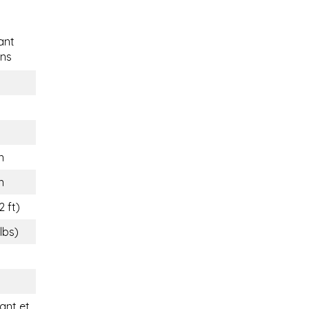
ant
ns
n
n
2 ft)
 lbs)
nt et