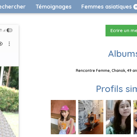
echercher
Témoignages
Femmes asiatiques
Ecrire un m
Albums
Rencontre Femme, Chanok, 49 ans
Profils si