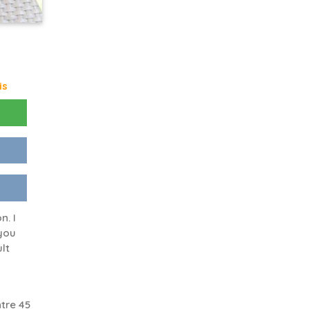
is
n. I
 you
ult
tre 45