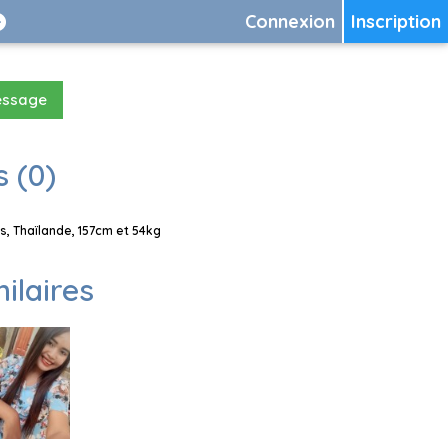
Connexion
Inscription
essage
 (0)
, Thaïlande, 157cm et 54kg
milaires