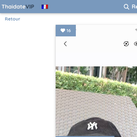
R
Retour
16