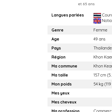
et 65 ans
Langues parlées
Cour
Notio
Genre
Femme
Age
49 ans
Pays
Thaïlande
Région
Khon Kae
Ma commune
Khon Kea
Ma taille
157 cm (5.
Mon poids
54 kg (119
Mes yeux
Mes cheveux
Ma profession
Commerça