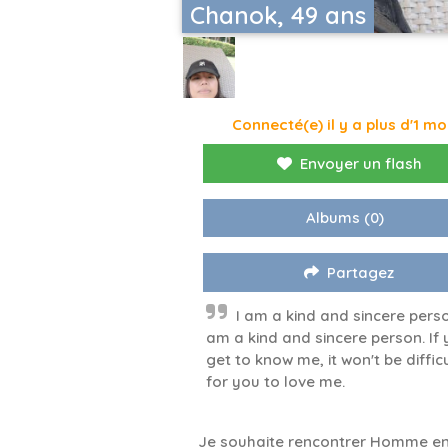
Chanok, 49 ans
Connecté(e) il y a plus d'1 mo
Envoyer un flash
Albums
(0)
Partagez
I am a kind and sincere perso
am a kind and sincere person. If
get to know me, it won't be diffic
for you to love me.
Je souhaite rencontrer Homme en