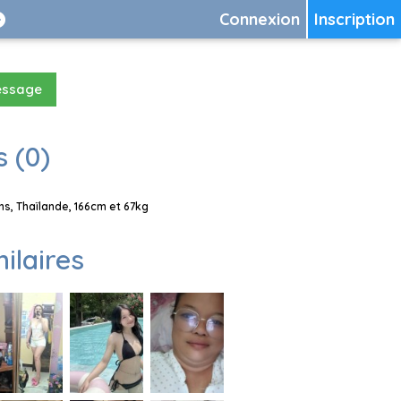
Connexion
Inscription
essage
 (0)
s, Thaïlande, 166cm et 67kg
milaires