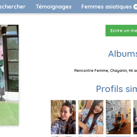
echercher
Témoignages
Femmes asiatiques
Ecrire un m
Albums
Rencontre Femme, Chayanin, 46 an
Profils si