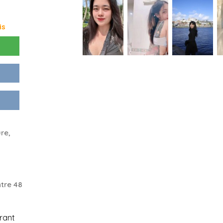
is
re,
tre 48
rant