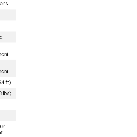
ons
e
hani
hani
.4 ft)
8 lbs)
eur
nt