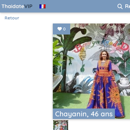
R
Retour
0
Chayanin, 46 ans