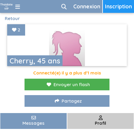
Connexion
Inscription
Retour
2
Cherry, 45 ans
Connecté(e) il y a plus d'1 mois
Envoyer un flash
Partagez
Messages
Profil