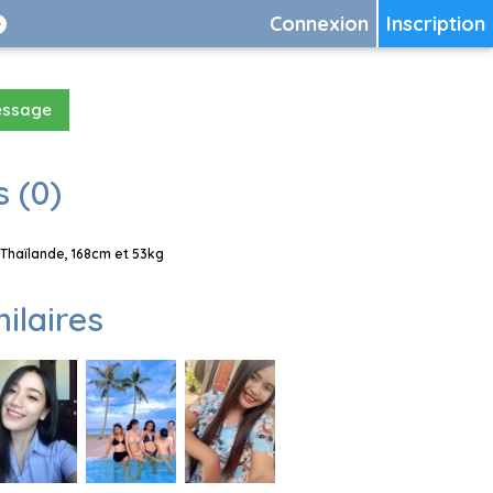
Connexion
Inscription
essage
 (0)
Thaïlande, 168cm et 53kg
milaires