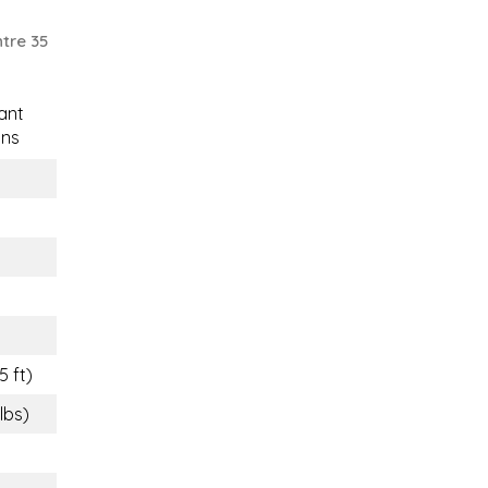
tre 35
ant
ons
5 ft)
 lbs)