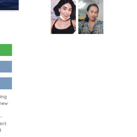
king
 new
-
ect
d