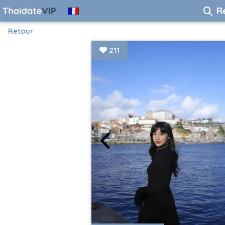
R
Retour
211