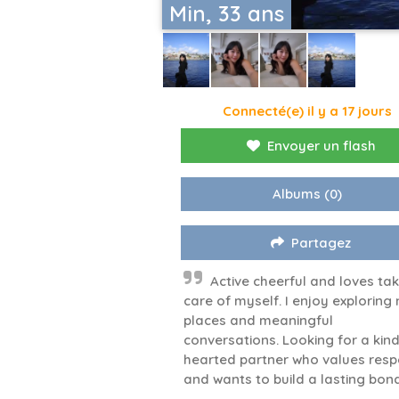
Min, 33 ans
Connecté(e) il y a 17 jours
Envoyer un flash
Albums
(0)
Partagez
Active cheerful and loves ta
care of myself. I enjoy exploring
places and meaningful
conversations. Looking for a kind
hearted partner who values resp
and wants to build a lasting bon