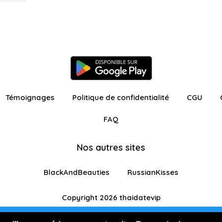
Témoignages
Politique de confidentialité
CGU
FAQ
Nos autres sites
BlackAndBeauties
RussianKisses
Copyright 2026 thaidatevip
ur avec fonctionnalités restreintes
Je m'inscris GR