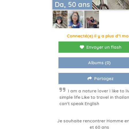
Da, 50 ans
Connecté(e) il y a plus d'1 mo
Envoyer un flash
Albums
(0)
Partagez
I am a nature lover I like to li
simple life Like to travel in thailan
can't speak English
Je souhaite rencontrer Homme en
et 60 ans