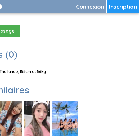
Connexion
Inscription
essage
 (0)
Thaïlande, 155cm et 56kg
milaires