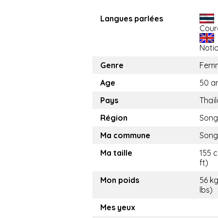
Langues parlées
Cour
Noti
Genre
Fem
Age
50 a
Pays
Thaï
Région
Song
Ma commune
Song
Ma taille
155 c
ft)
Mon poids
56 kg
lbs)
Mes yeux