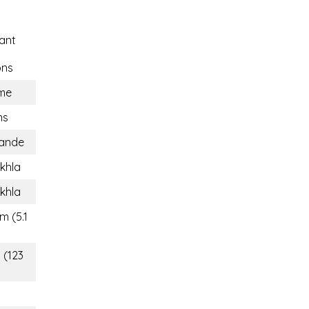
ant
ons
me
ns
lande
khla
khla
m (5.1
 (123