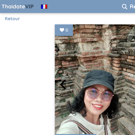
R
Retour
0