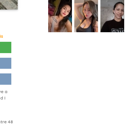
is
ve a
d I
tre 48