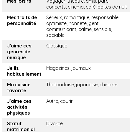
Mes loisirs
Voyager, théâtre, amis, parc,
concerts, cinema, café, boites de nuit
Mes traits de
Sérieux, romantique, responsable,
personnalité
optimiste, honnête, gentil,
communicant, calme, sensible,
sociable
J’aime ces
Classique
genres de
musique
Je lis
Magazines, journaux
habituellement
Ma cuisine
Thailandaïse, japonaise, chinoise
favorite
J’aime ces
Autre, courir
activités
physiques
Statut
Divorcé
matrimonial