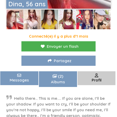
Dina, 56 ans
Connecté(e) il y a plus d'1 mois
Envoyer un flash
Partagez
(2)
Messages
Profil
Albums
Hello there… This is me….. If you are alone, I’ll be
your shadow. If you want to cry, I’ll be your shoulder If
you’re not happy, I’ll be your smile If you need me, I’ll
always be there… I’m a friendly person, optimistic,