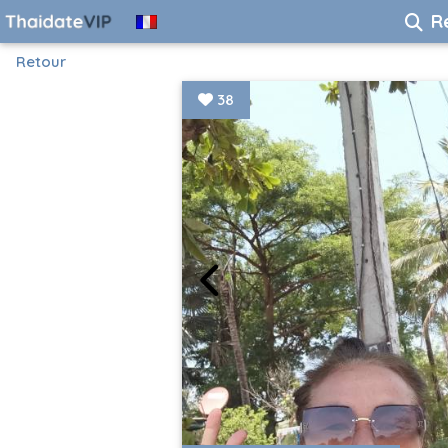
R
Retour
38