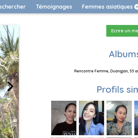
echercher
Témoignages
Femmes asiatiques
Ecrire un m
Albums
Rencontre Femme, Duangjan, 53 an
Profils si