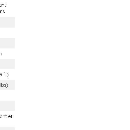
ant
ns
n
9 ft)
 lbs)
nt et