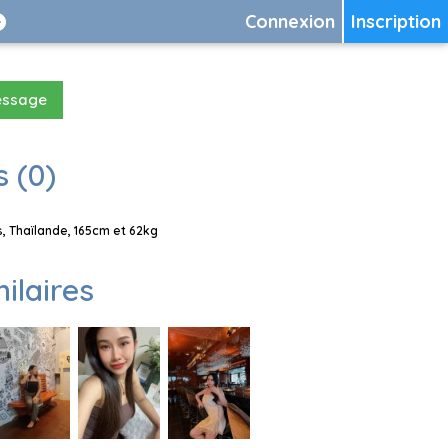
Connexion
Inscription
essage
 (0)
, Thaïlande, 165cm et 62kg
milaires