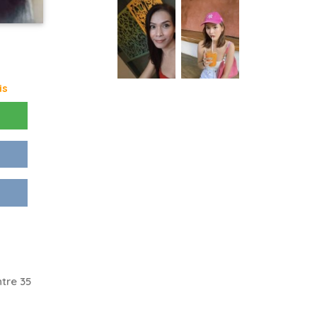
is
tre 35