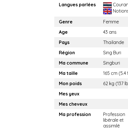
Langues parlées
Couran
Notion
Genre
Femme
Age
43 ans
Pays
Thaïlande
Région
Sing Buri
Ma commune
Singburi
Ma taille
165 cm (5.4 
Mon poids
62 kg (137 l
Mes yeux
Mes cheveux
Ma profession
Profession
libérale et
assimilé