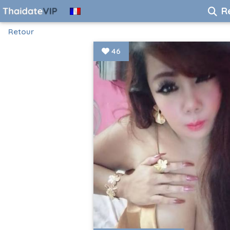
R
Retour
46