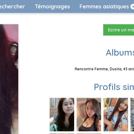
echercher
Témoignages
Femmes asiatiques
Ecrire un m
Albums
Rencontre Femme, Dusita, 43 ans
Profils si