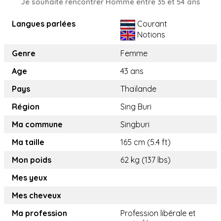
Je souhaite rencontrer Homme entre 35 et 54 ans
Langues parlées
Courant
Notions
Genre
Femme
Age
43 ans
Pays
Thaïlande
Région
Sing Buri
Ma commune
Singburi
Ma taille
165 cm (5.4 ft)
Mon poids
62 kg (137 lbs)
Mes yeux
Mes cheveux
Ma profession
Profession libérale et