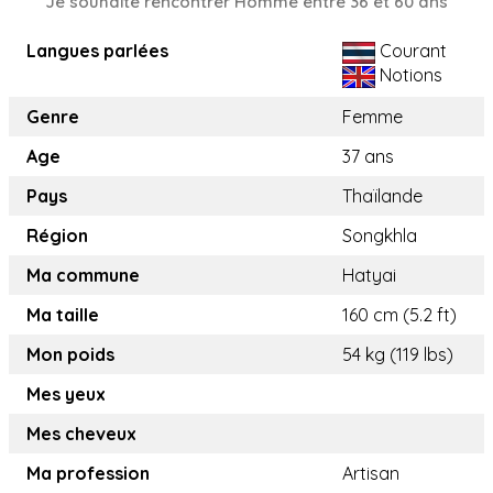
Je souhaite rencontrer Homme entre 36 et 60 ans
Langues parlées
Courant
Notions
Genre
Femme
Age
37 ans
Pays
Thaïlande
Région
Songkhla
Ma commune
Hatyai
Ma taille
160 cm (5.2 ft)
Mon poids
54 kg (119 lbs)
Mes yeux
Mes cheveux
Ma profession
Artisan