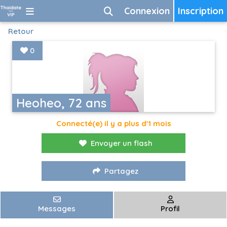
Connexion
Inscription
Retour
0
Heoheo, 72 ans
Connecté(e) il y a plus d'1 mois
Envoyer un flash
Partagez
Messages
Profil