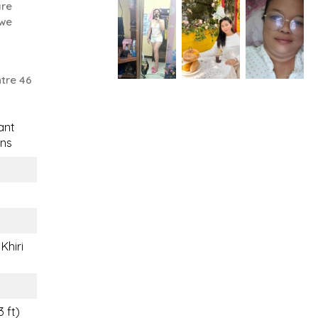
are
 we
tre 46
ant
ns
Khiri
3 ft)