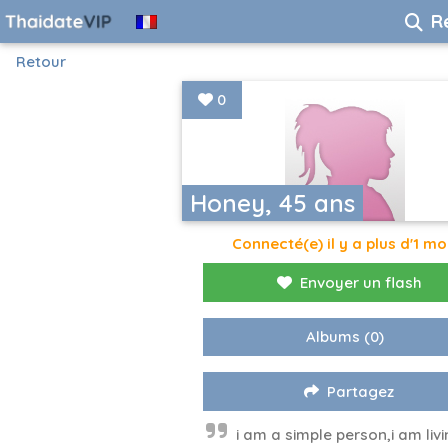
R
Retour
0
Honey, 45 ans
Connecté(e) il y a plus d'1 mo
Envoyer un flash
Albums
(0)
Partagez
i am a simple person,i am livi