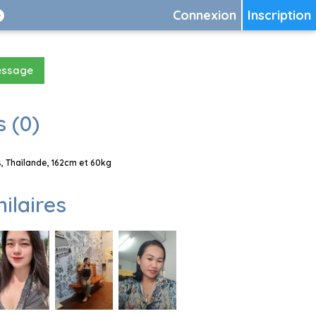
Connexion
Inscription
essage
 (0)
 Thaïlande, 162cm et 60kg
milaires