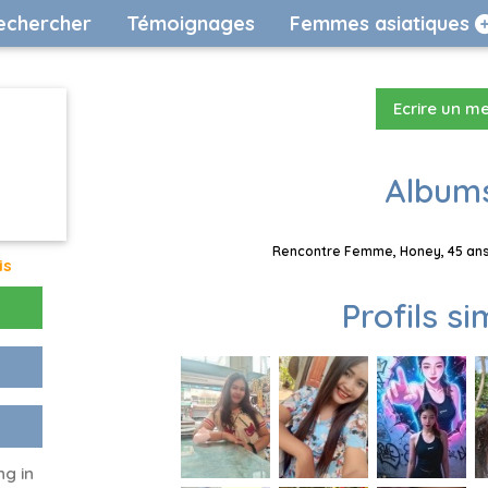
echercher
Témoignages
Femmes asiatiques
Ecrire un m
Albums
Rencontre Femme, Honey, 45 ans,
is
Profils si
ng in