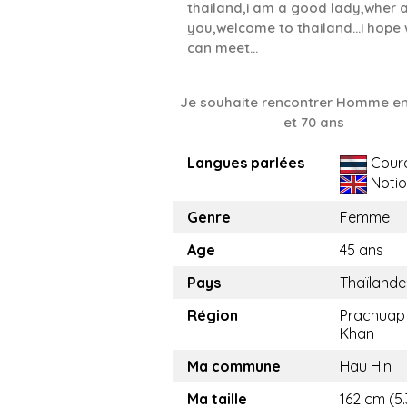
thailand,i am a good lady,wher 
you,welcome to thailand...i hope
can meet...
Je souhaite rencontrer Homme en
et 70 ans
Langues parlées
Cour
Notio
Genre
Femme
Age
45 ans
Pays
Thaïlande
Région
Prachuap 
Khan
Ma commune
Hau Hin
Ma taille
162 cm (5.