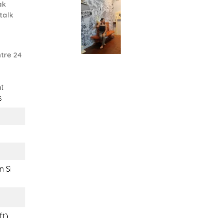
ak
talk
tre 24
t
s
n Si
ft)