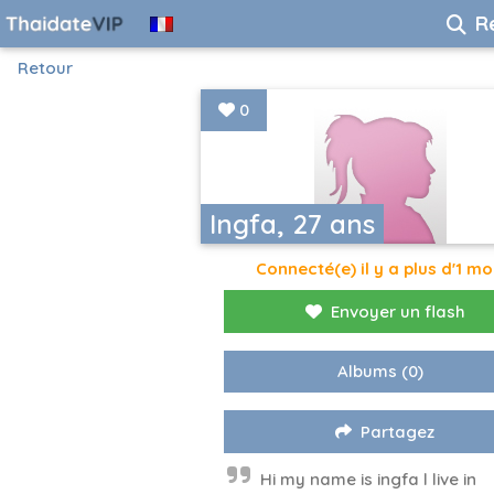
R
Retour
0
Ingfa, 27 ans
Connecté(e) il y a plus d'1 mo
Envoyer un flash
Albums
(0)
Partagez
Hi my name is ingfa l live in