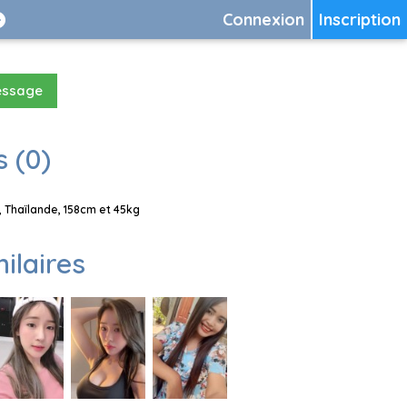
Connexion
Inscription
essage
 (0)
 Thaïlande, 158cm et 45kg
milaires