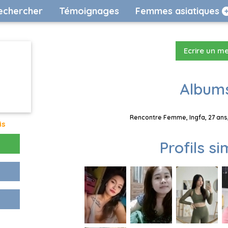
echercher
Témoignages
Femmes asiatiques
Ecrire un m
Albums
Rencontre Femme, Ingfa, 27 ans,
is
Profils si