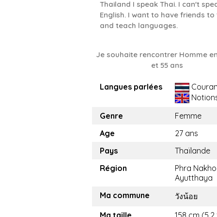
Thailand I speak Thai. I can't spe
English. I want to have friends to 
and teach languages.
Je souhaite rencontrer Homme en
et 55 ans
Langues parlées
Couran
Notion
Genre
Femme
Age
27 ans
Pays
Thaïlande
Région
Phra Nakho
Ayutthaya
Ma commune
วังน้อย
Ma taille
158 cm (5.2 