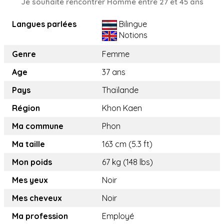
Je souhaite rencontrer Homme entre 27 et 45 ans
Langues parlées
Bilingue
Notions
Genre
Femme
Age
37 ans
Pays
Thaïlande
Région
Khon Kaen
Ma commune
Phon
Ma taille
163 cm (5.3 ft)
Mon poids
67 kg (148 lbs)
Mes yeux
Noir
Mes cheveux
Noir
Ma profession
Employé