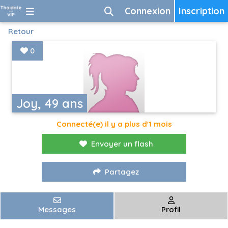
Connexion
Inscription
Retour
0
Joy, 49 ans
Connecté(e) il y a plus d'1 mois
Envoyer un flash
Partagez
Messages
Profil