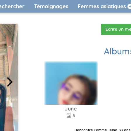
echercher
Témoignages
Femmes asiatiques
Ecrire un m
Albums
June
8
Rencontre Femme, June, 33 ans,