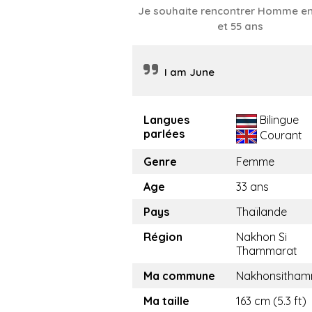
Je souhaite rencontrer Homme en
et 55 ans
I am June
Langues
Bilingue
parlées
Courant
Genre
Femme
Age
33 ans
Pays
Thaïlande
Région
Nakhon Si
Thammarat
Ma commune
Nakhonsitham
Ma taille
163 cm (5.3 ft)