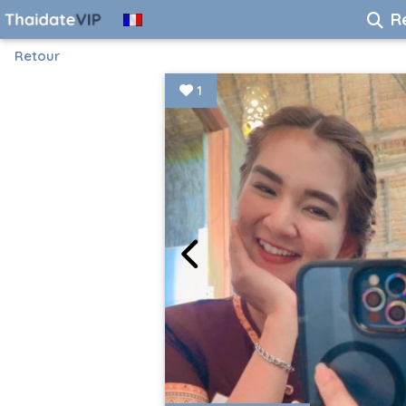
R
Retour
1