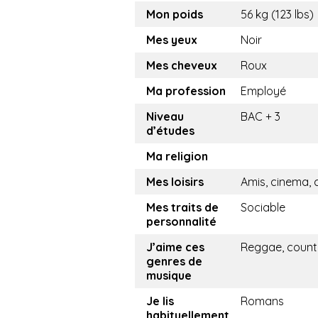
Mon poids
56 kg (123 lbs)
Mes yeux
Noir
Mes cheveux
Roux
Ma profession
Employé
Niveau
BAC + 3
d’études
Ma religion
Mes loisirs
Amis, cinema, 
Mes traits de
Sociable
personnalité
J’aime ces
Reggae, count
genres de
musique
Je lis
Romans
habituellement