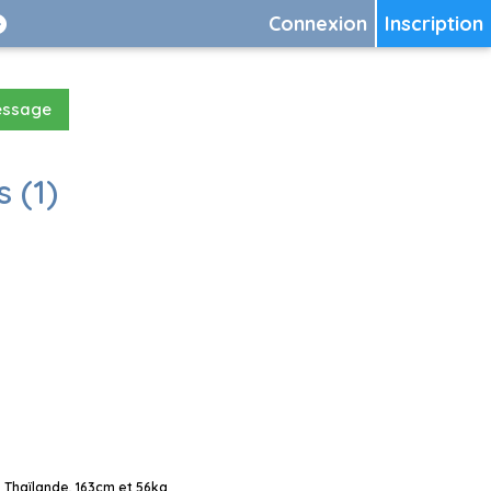
Connexion
Inscription
essage
 (1)
 Thaïlande, 163cm et 56kg