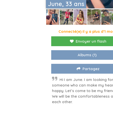
June, 33 ans
Connecté(e) il y a plus d'1 mo
Envoyer un flash
Albums
(1)
Partagez
Hi I am June. I am looking fo
someone who can make my hear
happy. Let’s come to be my frien
We will be the comfortableness o
each other.