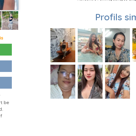
Profils si
is
r
t be
d.
f