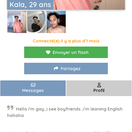
Kala, 29 ans
Connecté(e) il y a plus d'1 mois
Envoyer un flash
Partagez
Messages
Profil
Hello i’m gay ,i see boyfriends ,i’m leaning English
hahaha