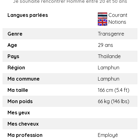
Je souhaite rencontrer Homme entre 20 et 50 ans
Langues parlées
Courant
Notions
Genre
Transgenre
Age
29 ans
Pays
Thaïlande
Région
Lamphun
Ma commune
Lamphun
Ma taille
166 cm (5.4 ft)
Mon poids
66 kg (146 lbs)
Mes yeux
Mes cheveux
Ma profession
Employé