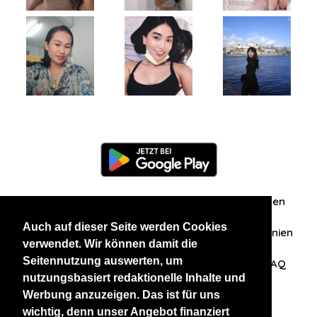
Information
Über uns
Zuschriften/Erfahrungen
Auch auf dieser Seite werden Cookies
Datenschutzerklärung
AGB
Datenschutzrichtlinien
verwendet. Wir können damit die
Seitennutzung auswerten, um
Nehmen Sie Kontakt mit uns auf
Affiliation
FAQ
nutzungsbasiert redaktionelle Inhalte und
Werbung anzuzeigen. Das ist für uns
Unsere anderen Websites
wichtig, denn unser Angebot finanziert