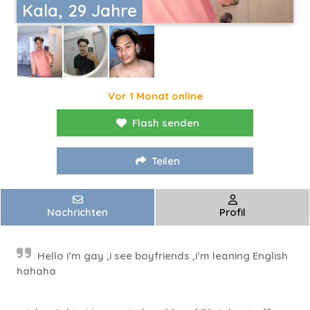
Kala, 29 Jahre
Vor 1 Monat online
Flash senden
Teilen
Nachrichten
Profil
Hello i’m gay ,i see boyfriends ,i’m leaning English
hahaha