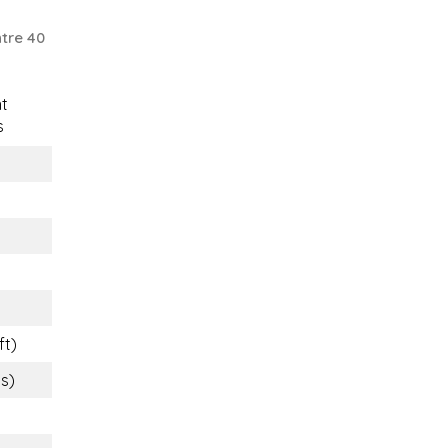
tre 40
t
s
ft)
bs)