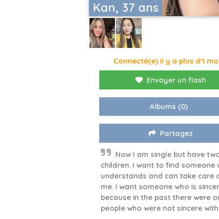
Kan, 37 ans
Connecté(e) il y a plus d'1 mo
Envoyer un flash
Albums
(0)
Partagez
Now I am single but have tw
children. I want to find someone
understands and can take care 
me. I want someone who is since
because in the past there were o
people who were not sincere with