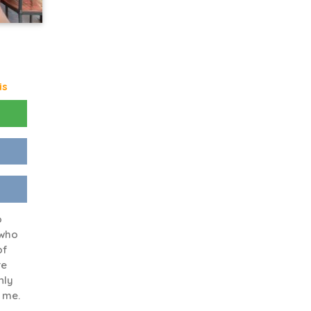
is
o
 who
of
re
nly
 me.