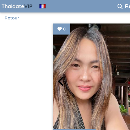
R
Retour
0