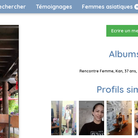
echercher
Témoignages
Femmes asiatiques
Ecrire un m
Albums
Rencontre Femme, Kan, 37 ans, 
Profils si