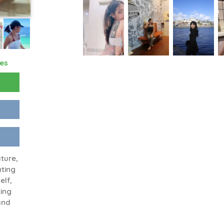
res
ture,
ating
elf,
king
and