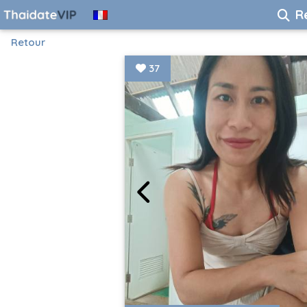
R
Retour
37