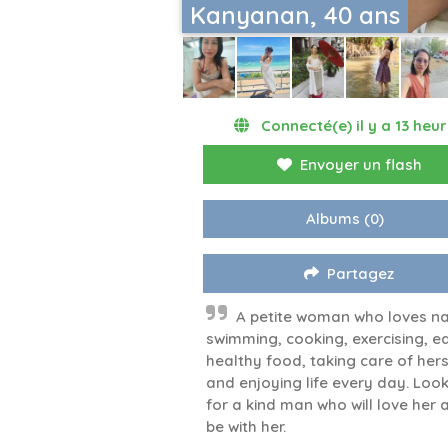
Kanyanan, 40 ans
Connecté(e) il y a 13 heu
Envoyer un flash
Albums
(0)
Partagez
A petite woman who loves na
swimming, cooking, exercising, e
healthy food, taking care of hers
and enjoying life every day. Loo
for a kind man who will love her 
be with her.