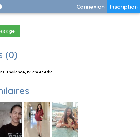
Connexion
Inscription
essage
 (0)
s, Thaïlande, 155cm et 47kg
milaires