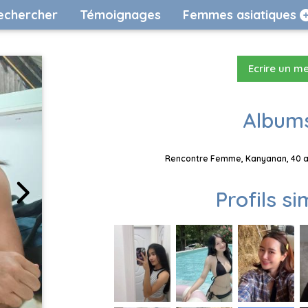
echercher
Témoignages
Femmes asiatiques
Ecrire un m
Albums
Rencontre Femme, Kanyanan, 40 an
Profils si