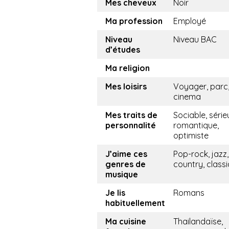
Mes cheveux
Noir
Ma profession
Employé
Niveau
Niveau BAC
d’études
Ma religion
Mes loisirs
Voyager, parc
cinema
Mes traits de
Sociable, série
personnalité
romantique,
optimiste
J’aime ces
Pop-rock, jazz,
genres de
country, class
musique
Je lis
Romans
habituellement
Ma cuisine
Thailandaïse,