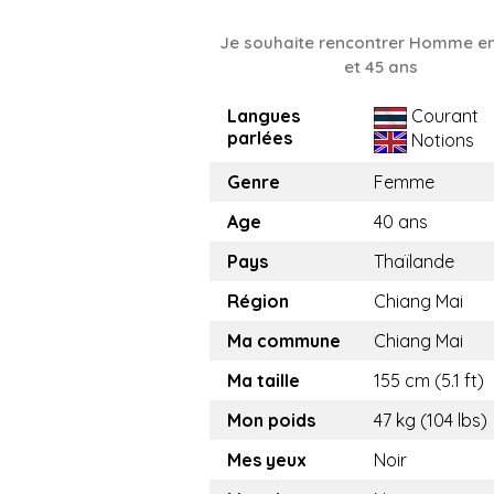
Je souhaite rencontrer Homme en
et 45 ans
Langues
Courant
parlées
Notions
Genre
Femme
Age
40 ans
Pays
Thaïlande
Région
Chiang Mai
Ma commune
Chiang Mai
Ma taille
155 cm (5.1 ft)
Mon poids
47 kg (104 lbs)
Mes yeux
Noir