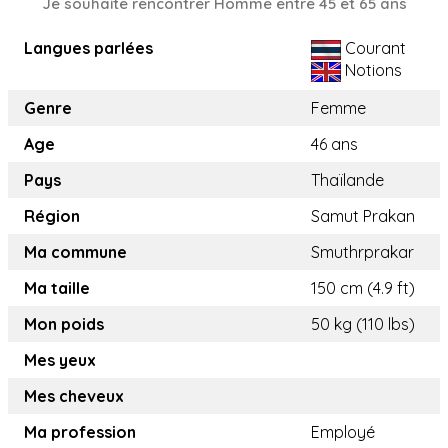
Je souhaite rencontrer Homme entre 45 et 65 ans
Langues parlées
Courant
Notions
Genre
Femme
Age
46 ans
Pays
Thaïlande
Région
Samut Prakan
Ma commune
Smuthrprakar
Ma taille
150 cm (4.9 ft)
Mon poids
50 kg (110 lbs)
Mes yeux
Mes cheveux
Ma profession
Employé