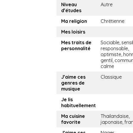
Niveau
Autre
d’études
Ma religion
Chrétienne
Mes loisirs
Mes traits de
Sociable, sensi
personnalité
responsable,
optimiste, hon
gentil, commun
calme
J’aime ces
Classique
genres de
musique
Je lis
habituellement
Ma cuisine
Thailandaïse,
favorite
japonaise, fra
J’aime ces
Nager