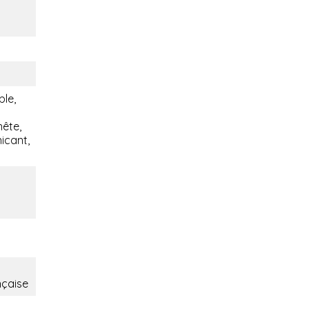
ble,
nête,
icant,
nçaise