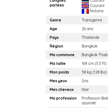
Langues
Courant
parlées
Courant
Notions
Genre
Transgenre
Age
26 ans
Pays
Thaïlande
Région
Bangkok
Ma commune
Bangkok Thail
Ma taille
169 cm (5.5 ft)
Mon poids
58 kg (128 lbs)
Mes yeux
Gris
Mes cheveux
Noir
Ma profession
Profession libé
assimilé