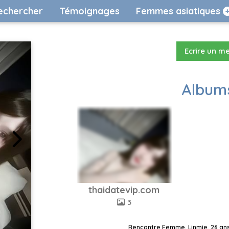
echercher
Témoignages
Femmes asiatiques
Ecrire un m
Albums
thaidatevip.com
3
Rencontre Femme, Linmie, 26 ans