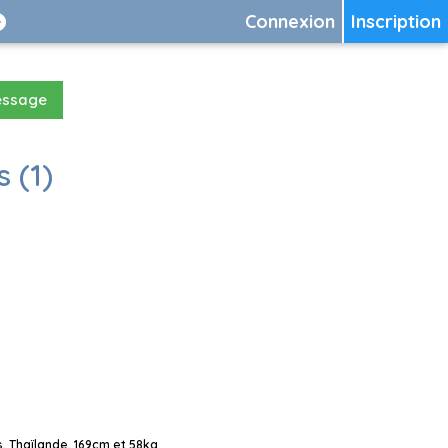
Connexion
Inscription
essage
 (1)
, Thaïlande, 169cm et 58kg