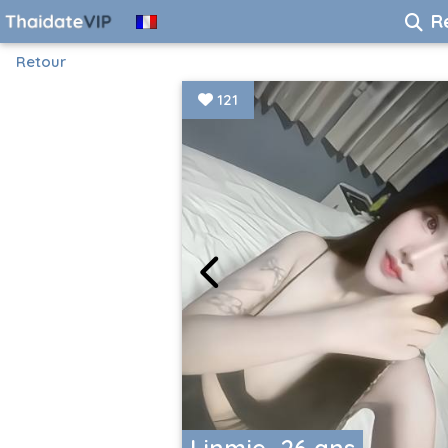
R
Retour
121
Linmie, 26 ans