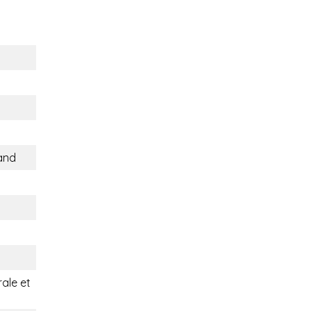
and
rale et