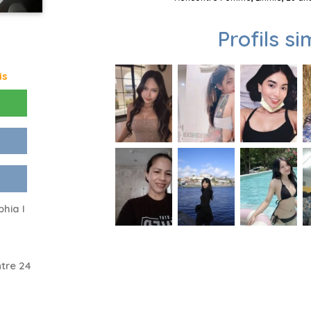
Profils si
is
hia I
tre 24