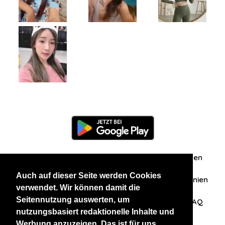
Information
Über uns
Zuschriften/Erfahrungen
Auch auf dieser Seite werden Cookies
Datenschutzerklärung
AGB
Datenschutzrichtlinien
verwendet. Wir können damit die
Seitennutzung auswerten, um
Nehmen Sie Kontakt mit uns auf
Affiliation
FAQ
nutzungsbasiert redaktionelle Inhalte und
Werbung anzuzeigen. Das ist für uns