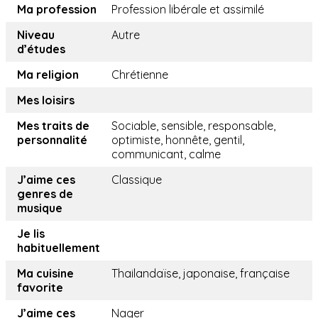
Ma profession
Profession libérale et assimilé
Niveau
Autre
d’études
Ma religion
Chrétienne
Mes loisirs
Mes traits de
Sociable, sensible, responsable,
personnalité
optimiste, honnête, gentil,
communicant, calme
J’aime ces
Classique
genres de
musique
Je lis
habituellement
Ma cuisine
Thailandaïse, japonaise, française
favorite
J’aime ces
Nager