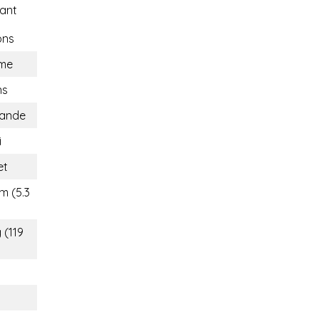
ant
ons
me
ns
lande
i
et
m (5.3
 (119