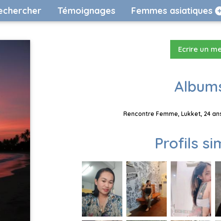
echercher
Témoignages
Femmes asiatiques
Ecrire un m
Albums
Rencontre Femme, Lukket, 24 ans
Profils si