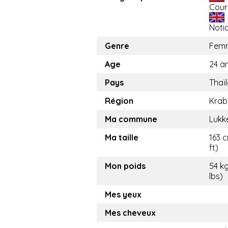
Cour
Noti
Genre
Fem
Age
24 a
Pays
Thaï
Région
Krab
Ma commune
Lukk
Ma taille
163 c
ft)
Mon poids
54 kg
lbs)
Mes yeux
Mes cheveux