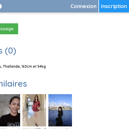
Connexion
Inscription
essage
 (0)
, Thaïlande, 163cm et 54kg
milaires