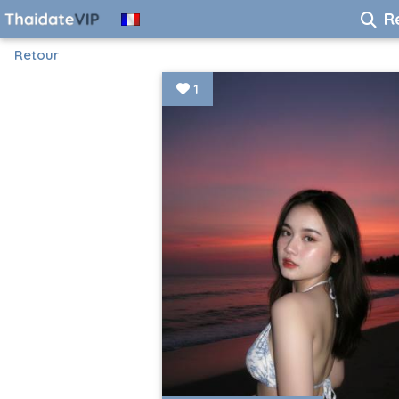
R
Retour
1