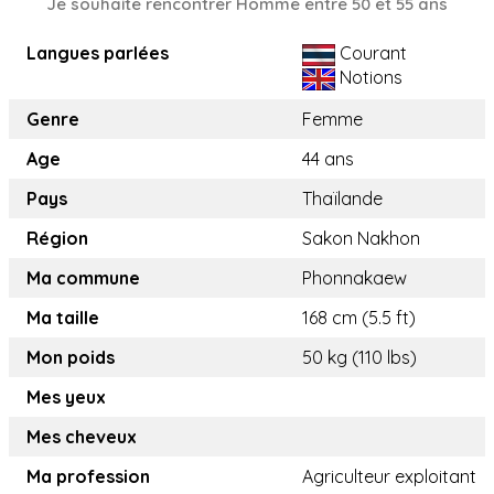
Je souhaite rencontrer Homme entre 50 et 55 ans
Langues parlées
Courant
Notions
Genre
Femme
Age
44 ans
Pays
Thaïlande
Région
Sakon Nakhon
Ma commune
Phonnakaew
Ma taille
168 cm (5.5 ft)
Mon poids
50 kg (110 lbs)
Mes yeux
Mes cheveux
Ma profession
Agriculteur exploitant