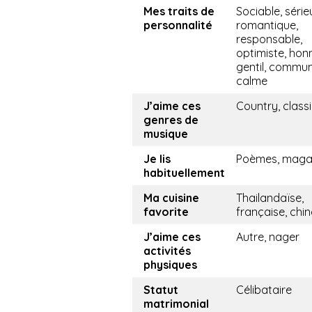
Mes traits de
Sociable, série
personnalité
romantique,
responsable,
optimiste, hon
gentil, commun
calme
J’aime ces
Country, class
genres de
musique
Je lis
Poèmes, maga
habituellement
Ma cuisine
Thailandaïse,
favorite
française, chin
J’aime ces
Autre, nager
activités
physiques
Statut
Célibataire
matrimonial