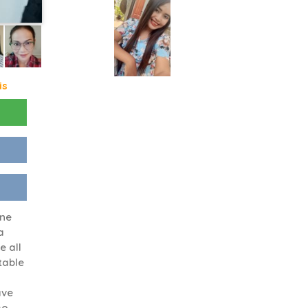
is
ine
a
e all
table
ave
ho