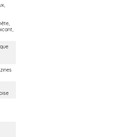
ux,
nête,
icant,
ique
zines
oise