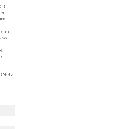
 is
ted.
are
a man
 who
l
t.
tre 45