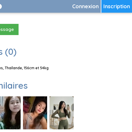
Connexion
Inscription
essage
 (0)
, Thaïlande, 156cm et 54kg
milaires