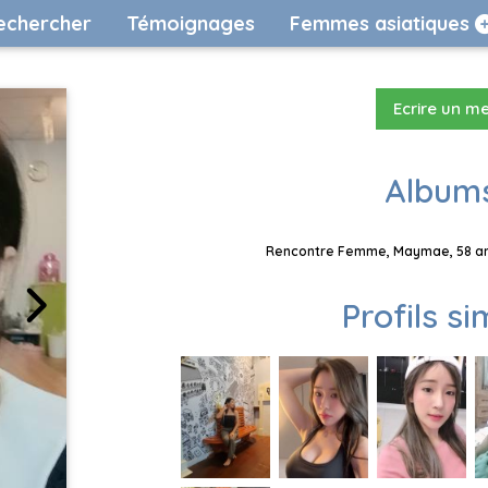
echercher
Témoignages
Femmes asiatiques
Ecrire un m
Albums
Rencontre Femme, Maymae, 58 ans
Profils si