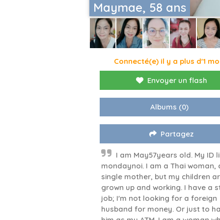
Maymae, 58 ans
Connecté(e) il y a plus d'1 mo
Envoyer un flash
Albums
(0)
Partagez
I am May57years old. My ID l
mondaynoi. I am a Thai woman, 
single mother, but my children ar
grown up and working. I have a s
job; I'm not looking for a foreign
husband for money. Or just to h
him as my ATM. I am a woman w