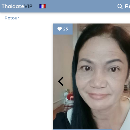
R
Retour
23