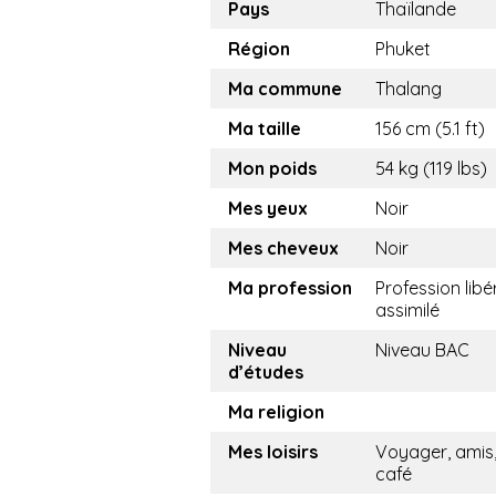
Pays
Thaïlande
Région
Phuket
Ma commune
Thalang
Ma taille
156 cm (5.1 ft)
Mon poids
54 kg (119 lbs)
Mes yeux
Noir
Mes cheveux
Noir
Ma profession
Profession libé
assimilé
Niveau
Niveau BAC
d’études
Ma religion
Mes loisirs
Voyager, amis,
café