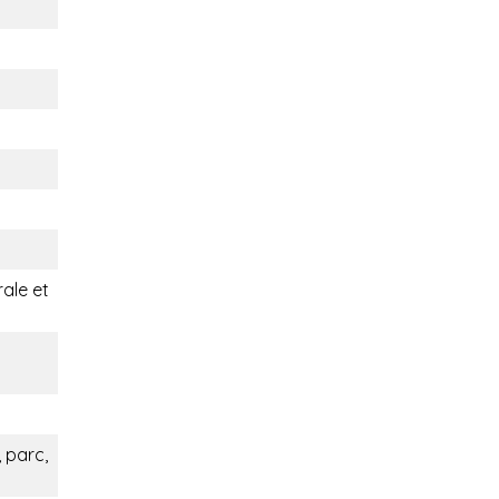
rale et
 parc,