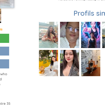
Profils si
is
d who
nd
e
tre 35