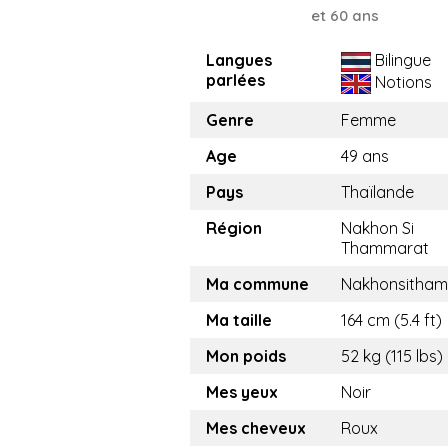
et 60 ans
Langues
Bilingue
parlées
Notions
Genre
Femme
Age
49 ans
Pays
Thaïlande
Région
Nakhon Si
Thammarat
Ma commune
Nakhonsitham
Ma taille
164 cm (5.4 ft)
Mon poids
52 kg (115 lbs)
Mes yeux
Noir
Mes cheveux
Roux