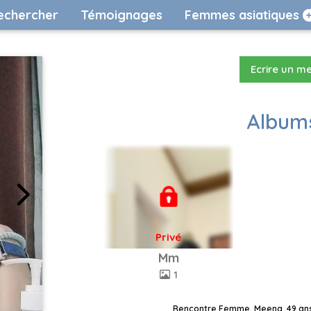
echercher
Témoignages
Femmes asiatiques
Ecrire un m
Albums
Privé
Mm
1
Rencontre Femme, Meena, 49 ans,