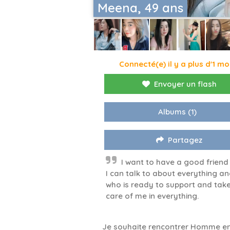
Meena, 49 ans
Connecté(e) il y a plus d'1 mo
Envoyer un flash
Albums
(1)
Partagez
I want to have a good frien
I can talk to about everything a
who is ready to support and tak
care of me in everything.
Je souhaite rencontrer Homme en