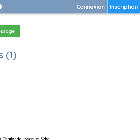
Connexion
Inscription
essage
 (1)
 Thaïlande, 164cm et 52kg