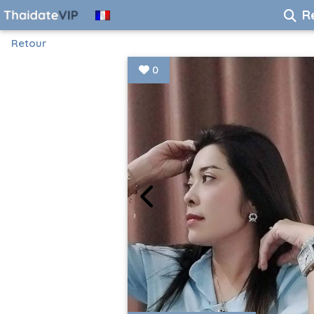
R
Retour
0