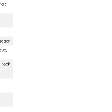
rale
oyager
eux,
p-rock