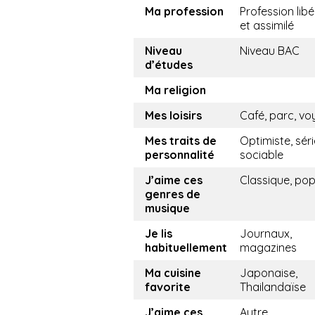
Ma profession
Profession libé
et assimilé
Niveau
Niveau BAC
d’études
Ma religion
Mes loisirs
Café, parc, v
Mes traits de
Optimiste, séri
personnalité
sociable
J’aime ces
Classique, po
genres de
musique
Je lis
Journaux,
habituellement
magazines
Ma cuisine
Japonaise,
favorite
Thailandaïse
J’aime ces
Autre