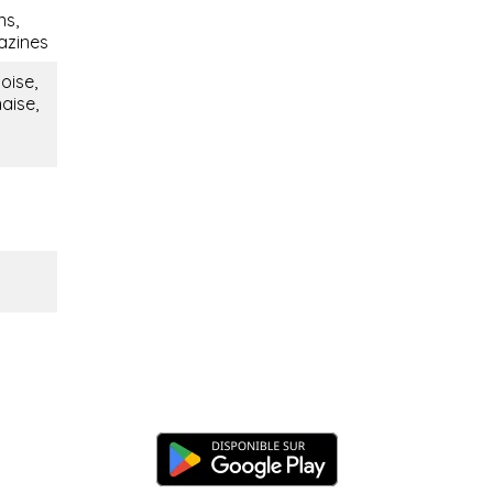
ns,
azines
oise,
naise,