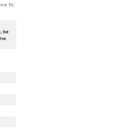
tre 30
, be
me.