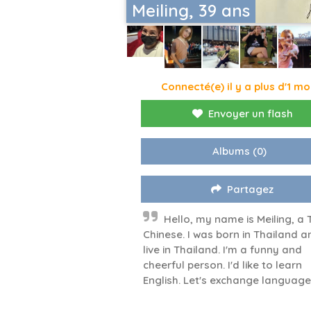
Meiling, 39 ans
Connecté(e) il y a plus d'1 mo
Envoyer un flash
Albums
(0)
Partagez
Hello, my name is Meiling, a 
Chinese. I was born in Thailand a
live in Thailand. I'm a funny and
cheerful person. I'd like to learn
English. Let's exchange language