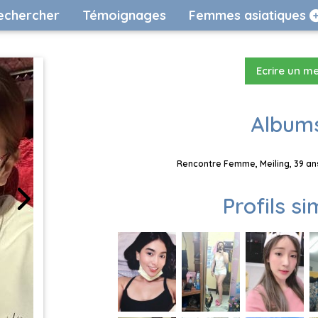
echercher
Témoignages
Femmes asiatiques
Ecrire un m
Albums
Rencontre Femme, Meiling, 39 ans
Profils si