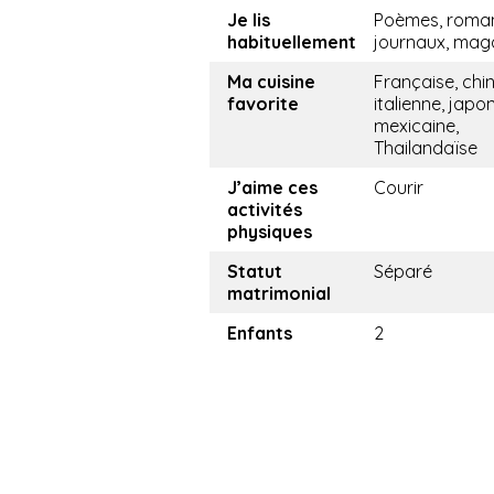
Je lis
Poèmes, roma
habituellement
journaux, mag
Ma cuisine
Française, chin
favorite
italienne, japo
mexicaine,
Thailandaïse
J’aime ces
Courir
activités
physiques
Statut
Séparé
matrimonial
Enfants
2