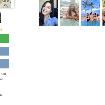
is
Thai-
nd
s.