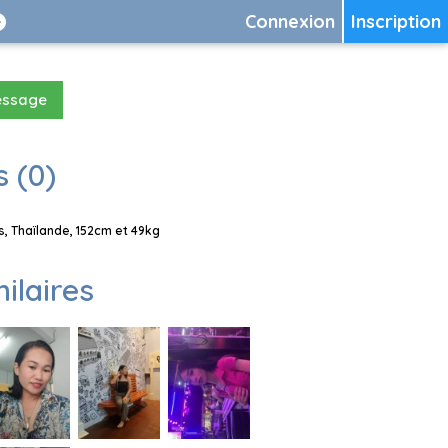
Connexion
Inscription
essage
 (0)
, Thaïlande, 152cm et 49kg
milaires