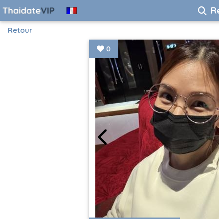
R
Retour
0