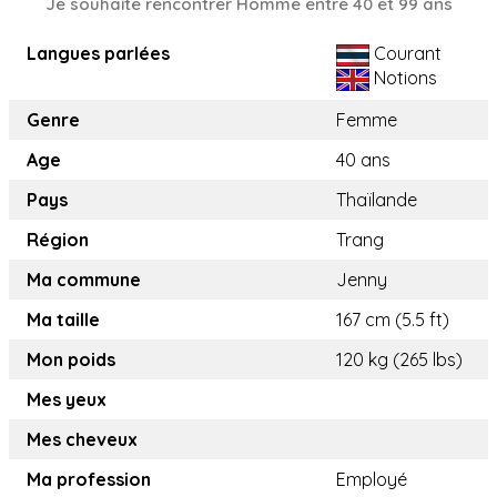
Je souhaite rencontrer Homme entre 40 et 99 ans
Langues parlées
Courant
Notions
Genre
Femme
Age
40 ans
Pays
Thaïlande
Région
Trang
Ma commune
Jenny
Ma taille
167 cm (5.5 ft)
Mon poids
120 kg (265 lbs)
Mes yeux
Mes cheveux
Ma profession
Employé