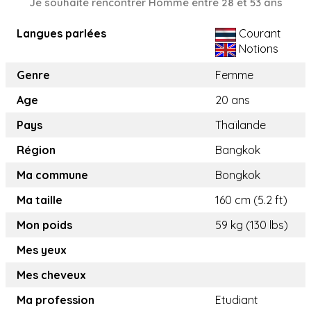
Je souhaite rencontrer Homme entre 28 et 53 ans
Langues parlées
Courant
Notions
Genre
Femme
Age
20 ans
Pays
Thaïlande
Région
Bangkok
Ma commune
Bongkok
Ma taille
160 cm (5.2 ft)
Mon poids
59 kg (130 lbs)
Mes yeux
Mes cheveux
Ma profession
Etudiant