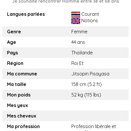
Je souhaite rencontrer Homme entre 38 et 68 ans
Langues parlées
Courant
Notions
Genre
Femme
Age
44 ans
Pays
Thaïlande
Région
Roi Et
Ma commune
Jitsopin Pisayasa
Ma taille
158 cm (5.2 ft)
Mon poids
52 kg (115 lbs)
Mes yeux
Mes cheveux
Ma profession
Profession libérale et