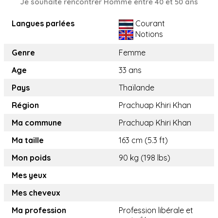
Je souhaite rencontrer Homme entre 40 et 50 ans
Langues parlées
Courant
Notions
Genre
Femme
Age
33 ans
Pays
Thaïlande
Région
Prachuap Khiri Khan
Ma commune
Prachuap Khiri Khan
Ma taille
163 cm (5.3 ft)
Mon poids
90 kg (198 lbs)
Mes yeux
Mes cheveux
Ma profession
Profession libérale et