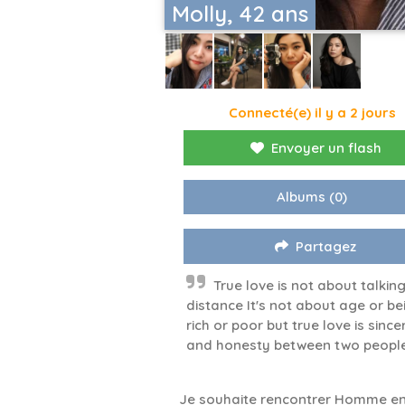
Molly, 42 ans
Connecté(e) il y a 2 jours
Envoyer un flash
Albums
(0)
Partagez
True love is not about talking
distance It's not about age or be
rich or poor but true love is sincer
and honesty between two people
Je souhaite rencontrer Homme en