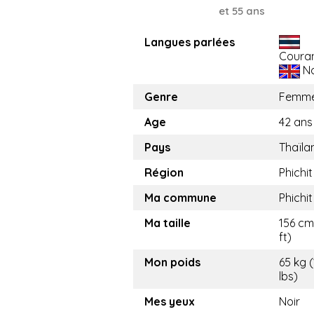
et 55 ans
Langues parlées
Coura
No
Genre
Femm
Age
42 ans
Pays
Thaïla
Région
Phichit
Ma commune
Phichit
Ma taille
156 cm 
ft)
Mon poids
65 kg (
lbs)
Mes yeux
Noir