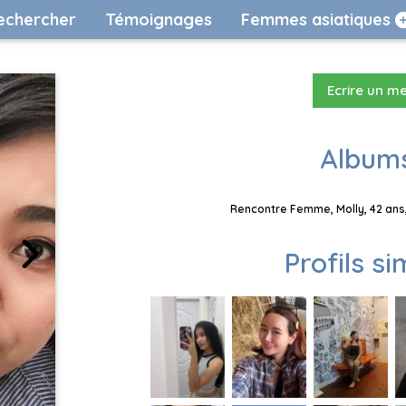
echercher
Témoignages
Femmes asiatiques
Ecrire un m
Albums
Rencontre Femme, Molly, 42 ans,
Profils si