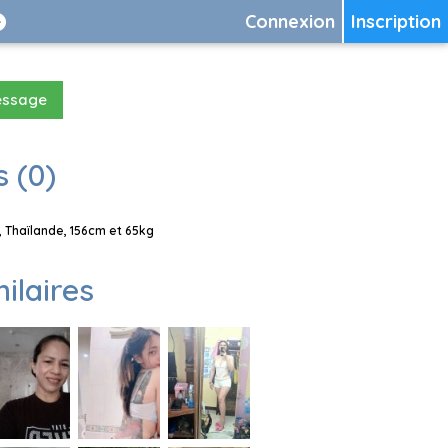
Connexion
Inscription
essage
 (0)
 Thaïlande, 156cm et 65kg
milaires