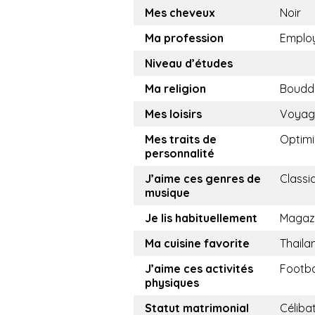
Mes cheveux
Noir
Ma profession
Emplo
Niveau d’études
Ma religion
Boudd
Mes loisirs
Voyag
Mes traits de
Optimi
personnalité
J’aime ces genres de
Classi
musique
Je lis habituellement
Magaz
Ma cuisine favorite
Thaila
J’aime ces activités
Footba
physiques
Statut matrimonial
Céliba