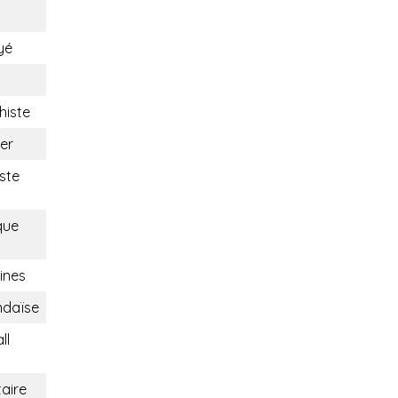
yé
histe
er
ste
que
ines
ndaïse
ll
taire