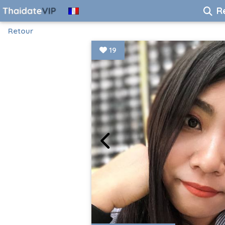
R
Retour
19