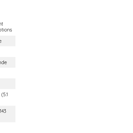
nt
tions
e
nde
(5.1
143