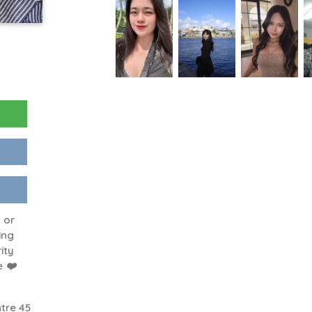
 or
ing
ity
 ❤️
tre 45