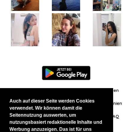
Information
Über uns
Zuschriften/Erfahrungen
Auch auf dieser Seite werden Cookies
Datenschutzerklärung
AGB
Datenschutzrichtlinien
verwendet. Wir können damit die
Seitennutzung auswerten, um
Nehmen Sie Kontakt mit uns auf
Affiliation
FAQ
nutzungsbasiert redaktionelle Inhalte und
Werbung anzuzeigen. Das ist für uns