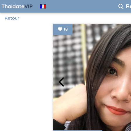
R
Retour
18