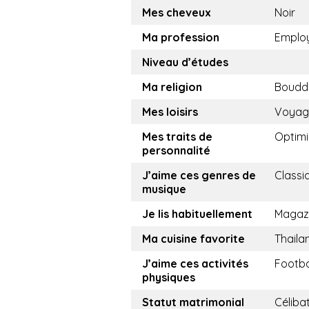
Mes cheveux
Noir
Ma profession
Emplo
Niveau d’études
Ma religion
Boudd
Mes loisirs
Voyag
Mes traits de
Optimi
personnalité
J’aime ces genres de
Classi
musique
Je lis habituellement
Magaz
Ma cuisine favorite
Thaila
J’aime ces activités
Footba
physiques
Statut matrimonial
Céliba