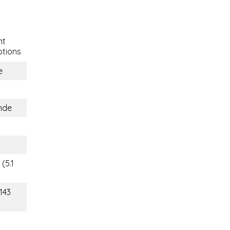
nt
tions
e
nde
(5.1
143