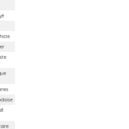
yé
histe
er
ste
que
ines
ndaïse
ll
taire