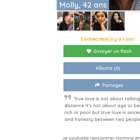
Molly, 42 ans
Connecté(e) il y a 1 jour
Envoyer un flash
Albums
(0)
Partagez
True love is not about talking
distance It's not about age or be
rich or poor but true love is sincer
and honesty between two people
Je souhaite rencontrer Homme en