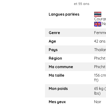
et 55 ans
Langues parlées
Coura
No
Genre
Femm
Age
42 ans
Pays
Thaïla
Région
Phichit
Ma commune
Phichit
Ma taille
156 cm 
ft)
Mon poids
65 kg (
lbs)
Mes yeux
Noir