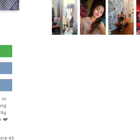
 or
ing
ity
 ❤️
tre 45