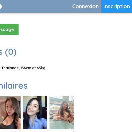
Connexion
Inscription
essage
 (0)
 Thaïlande, 156cm et 65kg
milaires