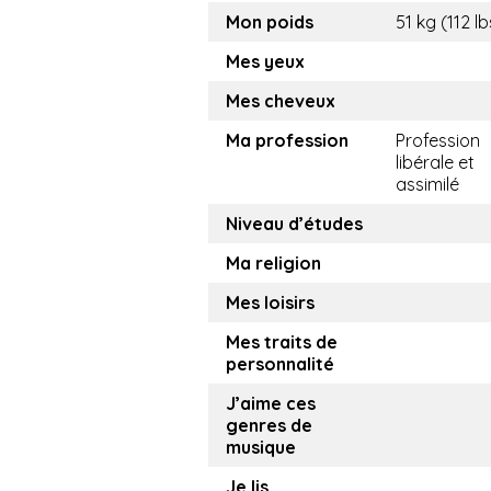
Mon poids
51 kg (112 lb
Mes yeux
Mes cheveux
Ma profession
Profession
libérale et
assimilé
Niveau d’études
Ma religion
Mes loisirs
Mes traits de
personnalité
J’aime ces
genres de
musique
Je lis