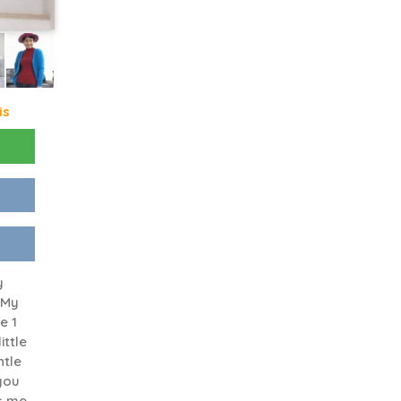
is
y
 My
e 1
ittle
ntle
you
s me,