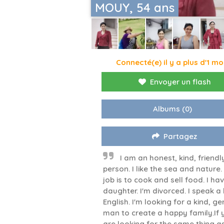
MOUY, 54 ans
Connecté(e) il y a plus d'1 mo
Envoyer un flash
Albums
(0)
Partagez
I am an honest, kind, friendl
person. I like the sea and nature.
job is to cook and sell food. I hav
daughter. I'm divorced. I speak a l
English. I'm looking for a kind, ge
man to create a happy family.If 
are looking for the same thing a