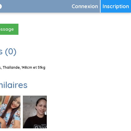
Connexion
Inscription
essage
 (0)
 Thaïlande, 148cm et 51kg
milaires