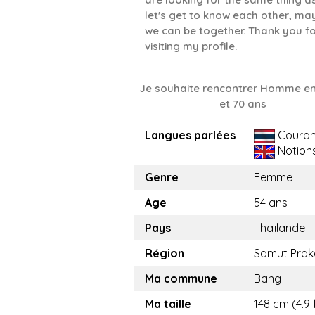
let's get to know each other, ma
we can be together. Thank you f
visiting my profile.
Je souhaite rencontrer Homme en
et 70 ans
Langues parlées
Couran
Notion
Genre
Femme
Age
54 ans
Pays
Thaïlande
Région
Samut Prak
Ma commune
Bang
Ma taille
148 cm (4.9 