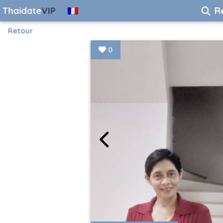
R
Retour
0