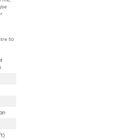
ybe
or
tre 50
t
s
an
ft)