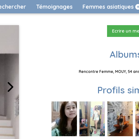
echercher
Témoignages
Femmes asiatiques
Ecrire un m
Albums
Rencontre Femme, MOUY, 54 ans,
Profils si