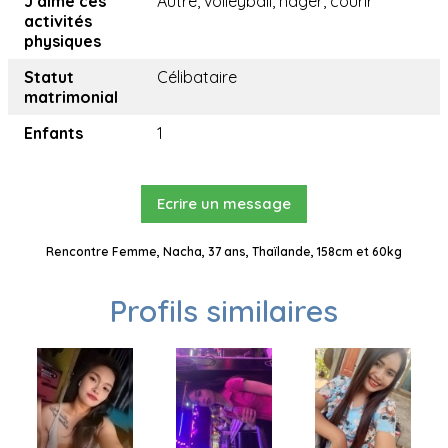
J’aime ces
Autre, volleyball, nager, courir
activités
physiques
Statut
Célibataire
matrimonial
Enfants
1
Ecrire un message
Rencontre Femme, Nacha, 37 ans, Thaïlande, 158cm et 60kg
Profils similaires