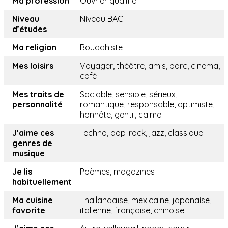
Ma profession
Ouvrier qualifié
Niveau
Niveau BAC
d’études
Ma religion
Bouddhiste
Mes loisirs
Voyager, théâtre, amis, parc, cinema,
café
Mes traits de
Sociable, sensible, sérieux,
personnalité
romantique, responsable, optimiste,
honnête, gentil, calme
J’aime ces
Techno, pop-rock, jazz, classique
genres de
musique
Je lis
Poèmes, magazines
habituellement
Ma cuisine
Thailandaïse, mexicaine, japonaise,
favorite
italienne, française, chinoise