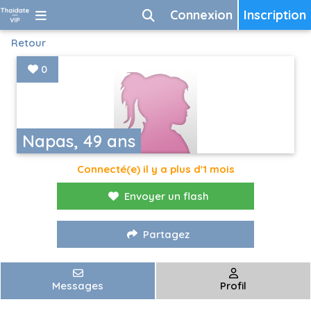
Connexion
Inscription
Retour
0
Napas, 49 ans
Connecté(e) il y a plus d'1 mois
Envoyer un flash
Partagez
Messages
Profil