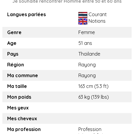
Je souhaite rencontrer Homme entre 50 et 60 ans
Langues parlées
Courant
Notions
Genre
Femme
Age
51 ans
Pays
Thaïlande
Région
Rayong
Ma commune
Rayong
Ma taille
163 cm (5.3 ft)
Mon poids
63 kg (139 lbs)
Mes yeux
Mes cheveux
Ma profession
Profession