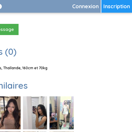
Connexion
Inscription
essage
 (0)
, Thaïlande, 160cm et 70kg
milaires