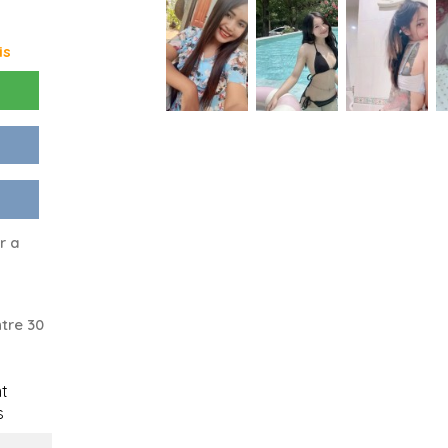
is
r a
tre 30
t
s