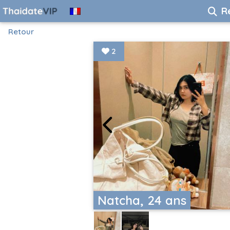
R
Retour
2
Natcha, 24 ans