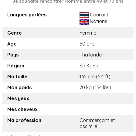
Je souhaite rencontrer Homme entre 49 et 70 ans
Langues parlées
Courant
Notions
Genre
Femme
Age
50 ans
Pays
Thaïlande
Région
Sa Kaeo
Ma taille
165 cm (5.4 ft)
Mon poids
70 kg (154 lbs)
Mes yeux
Mes cheveux
Ma profession
Commerçant et
assimilé